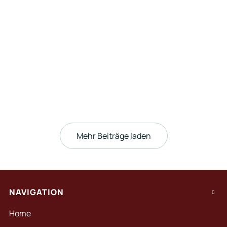
Europa
2. Tag - Sonntag, 27. Februar 2022
Auf Entdeckungstour in Budapest
Beitrag jetzt lesen
Mehr Beiträge laden
NAVIGATION

Home